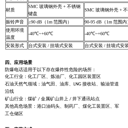
SMC 玻璃钢外壳 + 不锈钢
材质
SMC 玻璃钢外壳 + 
键盘
振铃声音
≥90 dB（1m 范围内）
90-95 dB（1m 范围
使用环境
-40℃~+60℃
-40℃~+60℃
温度
安装形式
台式安装
/ 挂墙式安装
台式安装
/ 挂墙式安
四、应用场景
防爆电话适用于以下存在爆炸性危险的场所：
化工行业：化工厂区、炼油厂、化工园区装置区
石油天然气领域：油气田、油库、
接收站、输油管道
LNG
沿线
矿山行业：煤矿
金属矿山井上
井下通讯站点
/
/
其他高危场景：港口油码头、制药厂、煤化工装置区、军
工仓储区