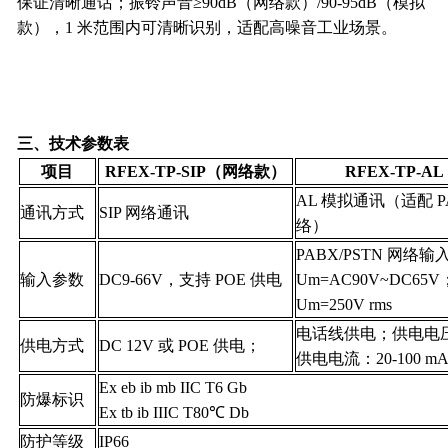
保证清晰通话；振铃声音≥90dB（网络款）/90-95dB（模拟
款），1 米范围内可清晰识别，适配高噪音工业场景。
三、技术参数表
项目
RFEX-TP-SIP（网络款）
RFEX-TP-
AL 模拟通讯（适配 PA
通讯方式
SIP 网络通讯
络）
PABX/PSTN 网络输
输入参数
DC9-66V，支持 POE 供电
Um=AC90V~DC6
Um=250V rms
电话线供电
；
供电电
供电方式
DC 12V 或 POE 供电；
供电电流：20-100 m
Ex eb ib mb IIC T6 Gb
防爆标识
Ex tb ib IIIC T80℃ Db
防护等级
IP66